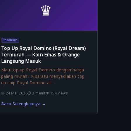
♛
Panduan
Top Up Royal Domino (Royal Dream)
Termurah — Koin Emas & Orange
Langsung Masuk
Mau top up Royal Domino dengan harga
paling murah? Kiosratu menyediakan top
up chip Royal Domino ali...
📅 24 Mei 2026
⏱️ 3 menit
👁️ 154 views
Baca Selengkapnya →