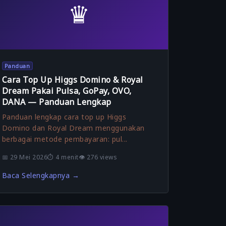
♛
Panduan
Cara Top Up Higgs Domino & Royal
Dream Pakai Pulsa, GoPay, OVO,
DANA — Panduan Lengkap
Panduan lengkap cara top up Higgs
Domino dan Royal Dream menggunakan
berbagai metode pembayaran: pul...
📅 29 Mei 2026
⏱️ 4 menit
👁️ 276 views
Baca Selengkapnya →