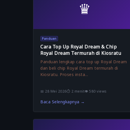
♛
Panduan
Cara Top Up Royal Dream & Chip
Royal Dream Termurah di Kiosratu
Panduan lengkap cara top up Royal Dream
dan beli chip Royal Dream termurah di
Kiosratu. Proses insta...
📅 28 Mei 2026
⏱️ 2 menit
👁️ 580 views
Baca Selengkapnya →