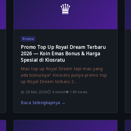
♛
Promo
Promo Top Up Royal Dream Terbaru
2026 — Koin Emas Bonus & Harga
Spesial di Kiosratu
Mau top up Royal Dream tapi mau yang
ada bonusnya? Kiosratu punya promo top
up Royal Dream terbaru 2...
📅 28 Mei 2026
⏱️ 4 menit
👁️ 149 views
Baca Selengkapnya →