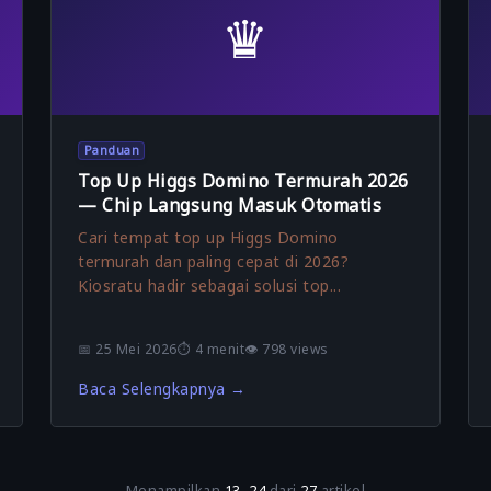
♛
Panduan
Top Up Higgs Domino Termurah 2026
— Chip Langsung Masuk Otomatis
Cari tempat top up Higgs Domino
termurah dan paling cepat di 2026?
Kiosratu hadir sebagai solusi top...
📅 25 Mei 2026
⏱️ 4 menit
👁️ 798 views
Baca Selengkapnya →
Menampilkan
13
–
24
dari
27
artikel