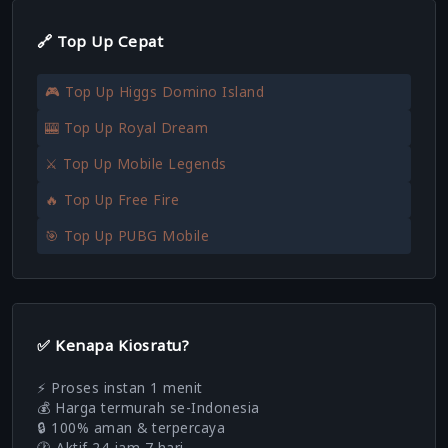
🔗 Top Up Cepat
🎮 Top Up Higgs Domino Island
🎰 Top Up Royal Dream
⚔️ Top Up Mobile Legends
🔥 Top Up Free Fire
🎯 Top Up PUBG Mobile
✅ Kenapa Kiosratu?
⚡ Proses instan 1 menit
💰 Harga termurah se-Indonesia
🔒 100% aman & terpercaya
🕐 Aktif 24 jam 7 hari