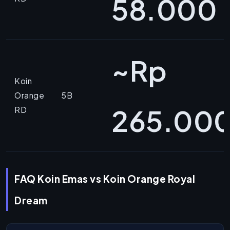
58.000
~Rp
Koin
Orange
5B
265.00
RD
FAQ Koin Emas vs Koin Orange Royal
Dream