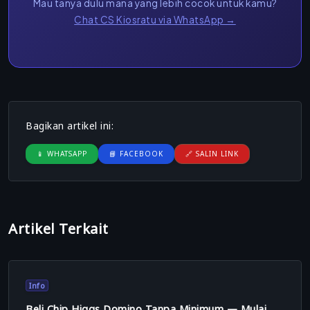
Mau tanya dulu mana yang lebih cocok untuk kamu?
Chat CS Kiosratu via WhatsApp →
Bagikan artikel ini:
📱 WHATSAPP
📘 FACEBOOK
🔗 SALIN LINK
Artikel Terkait
Info
Beli Chip Higgs Domino Tanpa Minimum — Mulai