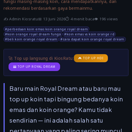
fungsi masing-masing koin, cara mendapatkannya, dan
rekomendasi berdasarkan gaya bermainmu.
✍️
Admin Kiosratu
📅 13 Juni 2026
⏱️ 4 menit baca
👁️ 196 views
#perbedaan koin emas koin orange royal dream
#koin orange royal dream fungsi
#koin emas vs koin orange rd
#beli koin orange royal dream
#cara dapat koin orange royal dream
🚀 Top up langsung di KiosRatu:
🎮 TOP UP HDI
🎰 TOP UP ROYAL DREAM
Baru main Royal Dream atau baru mau
top up koin tapi bingung bedanya
koin
emas
dan
koin orange
? Kamu tidak
sendirian — ini adalah salah satu
pertanyaan yang paling sering muncul