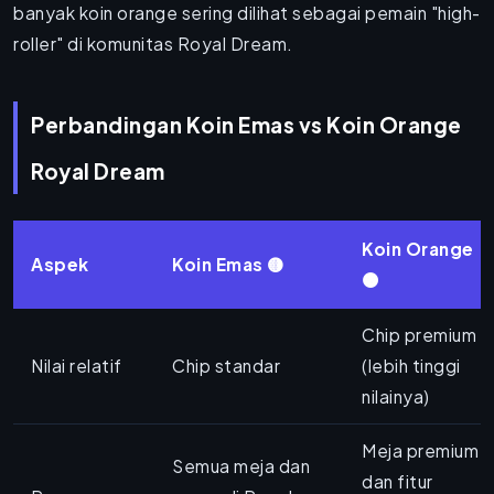
banyak koin orange sering dilihat sebagai pemain "high-
roller" di komunitas Royal Dream.
Perbandingan Koin Emas vs Koin Orange
Royal Dream
Koin Orange
Aspek
Koin Emas 🟡
🟠
Chip premium
Nilai relatif
Chip standar
(lebih tinggi
nilainya)
Meja premium
Semua meja dan
dan fitur