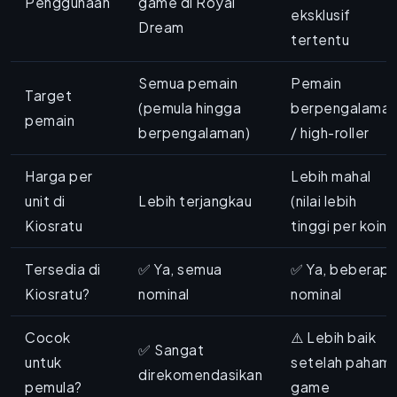
Penggunaan
game di Royal
eksklusif
Dream
tertentu
Semua pemain
Pemain
Target
(pemula hingga
berpengalama
pemain
berpengalaman)
/ high-roller
Harga per
Lebih mahal
unit di
Lebih terjangkau
(nilai lebih
Kiosratu
tinggi per koin)
Tersedia di
✅ Ya, semua
✅ Ya, beberap
Kiosratu?
nominal
nominal
Cocok
⚠️ Lebih baik
✅ Sangat
untuk
setelah paham
direkomendasikan
pemula?
game