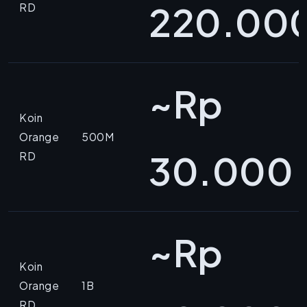
220.00
RD
~Rp
Koin
Orange
500M
30.000
RD
~Rp
Koin
Orange
1B
RD