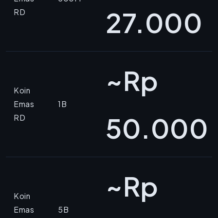
27.000
RD
~Rp
Koin
Emas
1B
50.000
RD
~Rp
Koin
Emas
5B