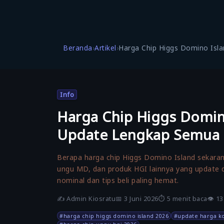
Beranda
›
Artikel
›
Harga Chip Higgs Domino Islan
Info
Harga Chip Higgs Domin
Update Lengkap Semua
Berapa harga chip Higgs Domino Island sekarang
ungu MD, dan produk HGI lainnya yang update 
nominal dan tips beli paling hemat.
✍️
Admin Kiosratu
📅 3 Juni 2026
⏱️ 5 menit baca
👁️ 1
#harga chip higgs domino island 2026
#update harga ko