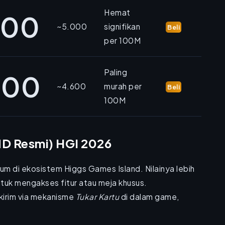
Hemat
000
~5.000
signifikan
Beli
per 100M
Paling
000
~4.600
murah per
Beli
100M
MD Resmi) HGI 2026
um di ekosistem Higgs Games Island. Nilainya lebih
ntuk mengakses fitur atau meja khusus.
kirim via mekanisme
Tukar Kartu
di dalam game,