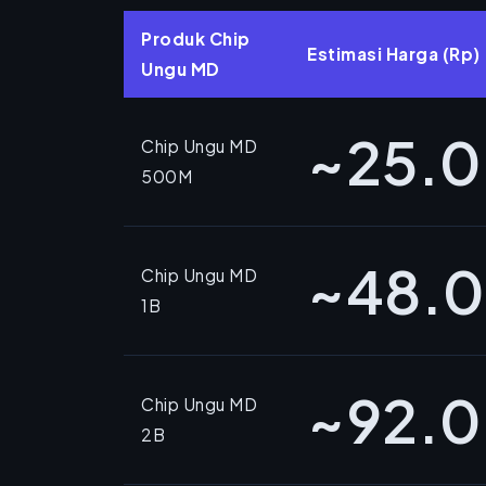
Produk Chip
Estimasi Harga (Rp)
Ungu MD
~25.
Chip Ungu MD
500M
~48.
Chip Ungu MD
1B
~92.
Chip Ungu MD
2B