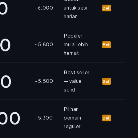
0
~6.000
untuk sesi
Beli
harian
Populer,
00
~5.800
mulai lebih
Beli
hemat
Best seller
00
~5.500
— value
Beli
solid
Pilihan
000
~5.300
pemain
Beli
reguler