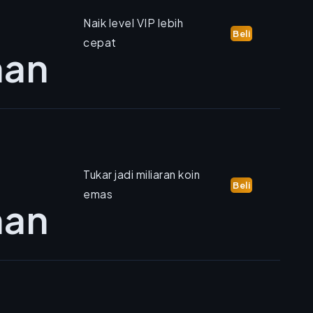
Naik level VIP lebih
Beli
cepat
man
Tukar jadi miliaran koin
Beli
emas
man