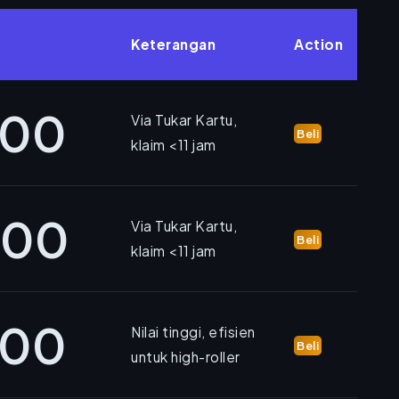
Keterangan
Action
000
Via Tukar Kartu,
Beli
klaim <11 jam
000
Via Tukar Kartu,
Beli
klaim <11 jam
000
Nilai tinggi, efisien
Beli
untuk high-roller