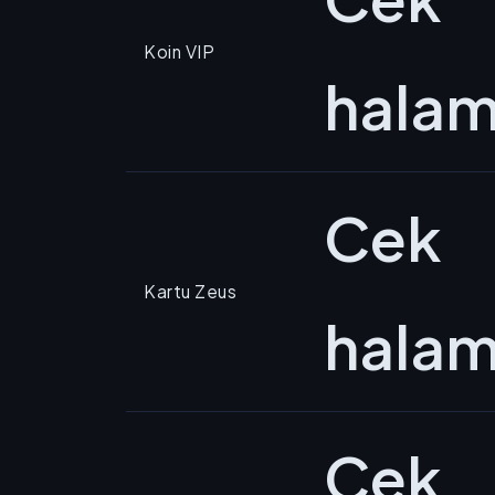
Koin VIP
hala
Cek
Kartu Zeus
hala
Cek