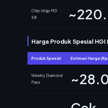
~220
Chip Ungu MD
5B
Harga Produk Spesial HGI 
Produk Spesial
Estimasi Harga (Rp
~28.
Weekly Diamond
Pass
Cek