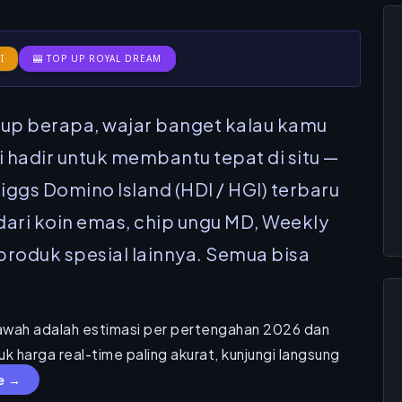
I
🎰 TOP UP ROYAL DREAM
p berapa, wajar banget kalau kamu
ni hadir untuk membantu tepat di situ —
iggs Domino Island (HDI / HGI) terbaru
dari koin emas, chip ungu MD, Weekly
roduk spesial lainnya. Semua bisa
awah adalah estimasi per pertengahan 2026 dan
k harga real-time paling akurat, kunjungi langsung
ve →