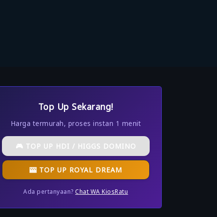
Top Up Sekarang!
Harga termurah, proses instan 1 menit
🎮 TOP UP HDI / HIGGS DOMINO
🎰 TOP UP ROYAL DREAM
Ada pertanyaan?
Chat WA KiosRatu