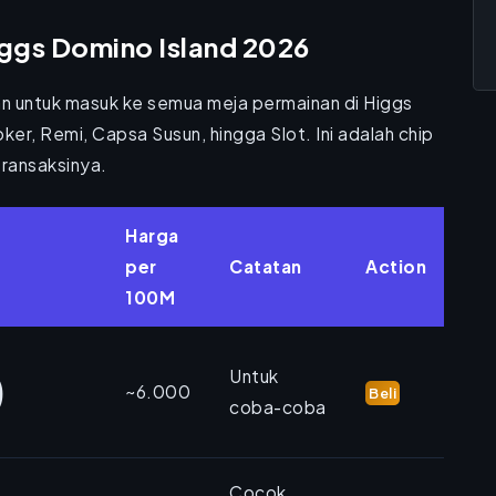
ggs Domino Island 2026
n untuk masuk ke semua meja permainan di Higgs
ker, Remi, Capsa Susun, hingga Slot. Ini adalah chip
transaksinya.
Harga
per
Catatan
Action
100M
0
Untuk
~6.000
Beli
coba-coba
Cocok