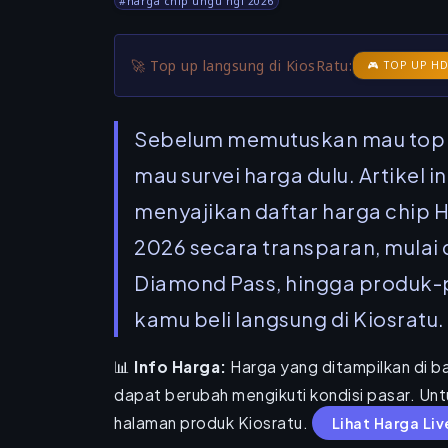
#harga chip ungu hgi 2026
🚀 Top up langsung di KiosRatu:
🎮 TOP UP HD
Sebelum memutuskan mau top u
mau survei harga dulu. Artikel i
menyajikan
daftar harga chip H
2026
secara transparan, mulai 
Diamond Pass, hingga produk-p
kamu beli langsung di
Kiosratu
.
📊
Info Harga:
Harga yang ditampilkan di b
dapat berubah mengikuti kondisi pasar. Untu
halaman produk Kiosratu.
Lihat Harga Li