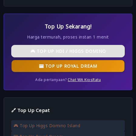
Top Up Sekarang!
Harga termurah, proses instan 1 menit
🎮 TOP UP HDI / HIGGS DOMINO
🎰 TOP UP ROYAL DREAM
Ada pertanyaan?
Chat WA KiosRatu
🔗 Top Up Cepat
🎮 Top Up Higgs Domino Island