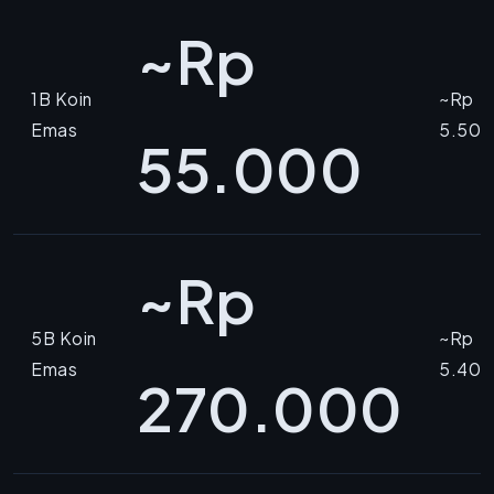
~Rp
1B Koin
~Rp
Emas
5.500
55.000
~Rp
5B Koin
~Rp
Emas
5.400
270.000