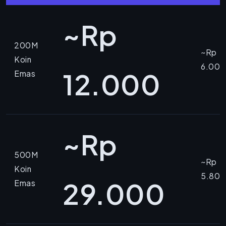
~Rp
200M
~Rp
Koin
6.000
12.000
Emas
~Rp
500M
~Rp
Koin
5.800
29.000
Emas