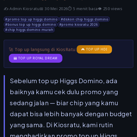
✍️
Admin Kiosratu
📅 30 Mei 2026
⏱️ 5 menit baca
👁️ 250 views
#promo top up higgs domino
#diskon chip higgs domino
#bonus top up higgs domino
#promo kiosratu 2026
#chip higgs domino murah
🚀 Top up langsung di KiosRatu:
🎮 TOP UP HDI
🎰 TOP UP ROYAL DREAM
Sebelum top up Higgs Domino, ada
baiknya kamu cek dulu promo yang
sedang jalan — biar chip yang kamu
dapat bisa lebih banyak dengan budget
yang sama. Di
Kiosratu
, kami rutin
menghadirkan
promo top up Higgs