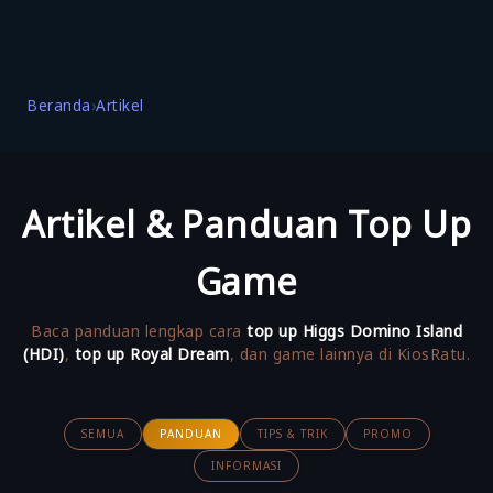
Beranda
›
Artikel
Artikel & Panduan Top Up
Game
Baca panduan lengkap cara
top up Higgs Domino Island
(HDI)
,
top up Royal Dream
, dan game lainnya di KiosRatu.
SEMUA
PANDUAN
TIPS & TRIK
PROMO
INFORMASI