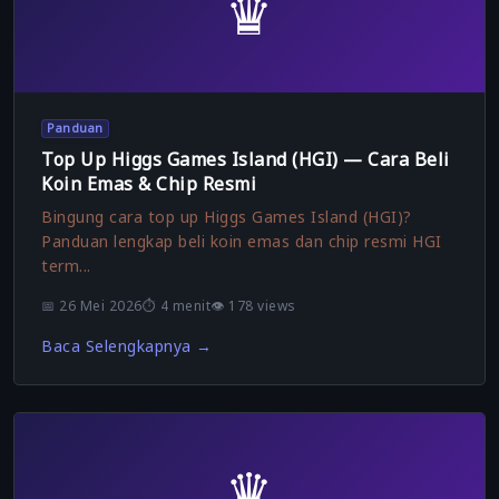
♛
Panduan
Top Up Higgs Games Island (HGI) — Cara Beli
Koin Emas & Chip Resmi
Bingung cara top up Higgs Games Island (HGI)?
Panduan lengkap beli koin emas dan chip resmi HGI
term...
📅 26 Mei 2026
⏱️ 4 menit
👁️ 178 views
Baca Selengkapnya →
♛