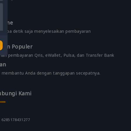
ltime
erapa detik saja menyelesaikan pembayaran
ran Populer
han pembayaran Qris, eWallet, Pulsa, dan Transfer Bank
an
ap membantu Anda dengan tanggapan secepatnya.
ubungi Kami
6285178431277