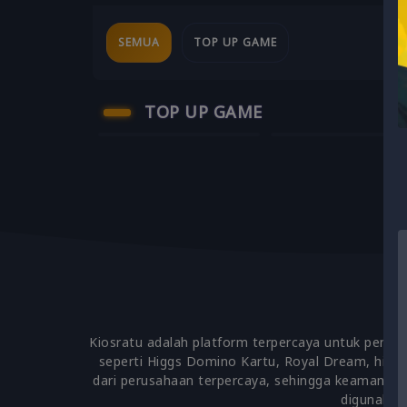
SEMUA
TOP UP GAME
TOP UP GAME
ACE RACER
ARENA BREAKOUT
Kiosratu adalah platform terpercaya untuk penju
seperti Higgs Domino Kartu, Royal Dream, hing
dari perusahaan terpercaya, sehingga keamanan 
digunakan