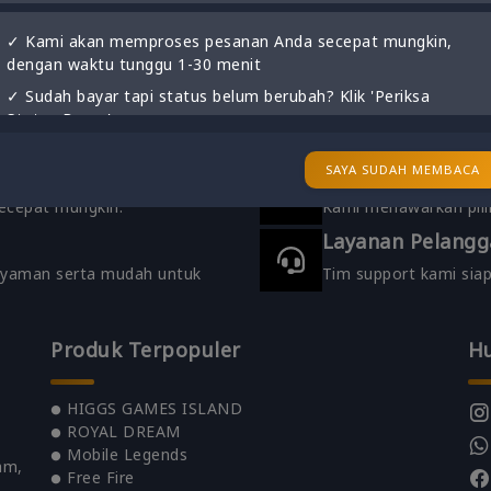
✓ Kami akan memproses pesanan Anda secepat mungkin,
dengan waktu tunggu 1-30 menit
Pembayaran Rea
✓ Sudah bayar tapi status belum berubah? Klik 'Periksa
ng akan dikirim ke Whatsapp
Hanya dibutuhkan beb
Status Bayar'
✓
Harap ScreenShot / Simpan Nomor Invoice Pembelian
SAYA SUDAH MEMBACA
Metode Pembaya
Anda!!
secepat mungkin.
Kami menawarkan pili
Layanan Pelangg
 nyaman serta mudah untuk
Tim support kami si
Produk Terpopuler
H
HIGGS GAMES ISLAND
ROYAL DREAM
Mobile Legends
am,
Free Fire