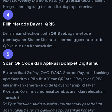
MD atau Weekly Diamond Pass) yang sesuai kebutuhanmu.
Harga akan langsung tertera di setiap opsi nominal.
4
Pilih Metode Bayar: QRIS
Di halaman checkout, pilih
QRIS
sebagai metode
pembayaran. Sistem Kiosratu akan menggenerate kode
QR khusus untuk transaksimu.
5
Scan QR Code dari Aplikasi Dompet Digitalmu
Buka aplikasi GoPay, OVO, DANA, ShopeePay, atau banking
app favoritmu. Pilih fitur "Scan QR" atau "Bayar via QRIS",
lalu arahkan kamera ke kode QR yang tampil di layar
Kiosratu. Konfirmasi nominal pembayaran dan selesaikan
transaksi.
💡
Tips: Pastikan saldo e-wallet-mu mencukupi sebelum
scan. Kalau bayar via banking app, pastikan koneksi