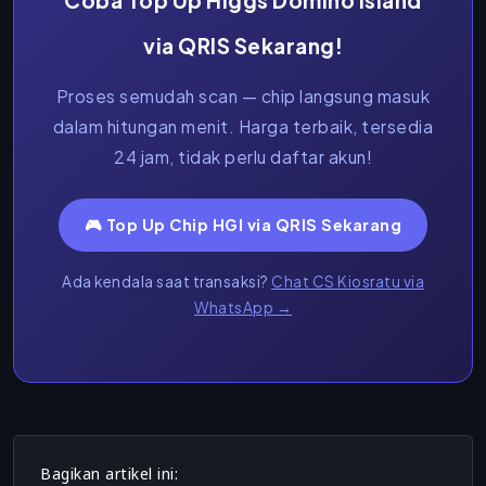
Coba Top Up Higgs Domino Island
via QRIS Sekarang!
Proses semudah scan — chip langsung masuk
dalam hitungan menit. Harga terbaik, tersedia
24 jam, tidak perlu daftar akun!
🎮 Top Up Chip HGI via QRIS Sekarang
Ada kendala saat transaksi?
Chat CS Kiosratu via
WhatsApp →
Bagikan artikel ini: