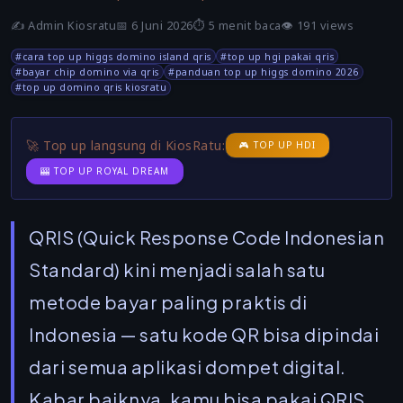
✍️
Admin Kiosratu
📅 6 Juni 2026
⏱️ 5 menit baca
👁️ 191 views
#cara top up higgs domino island qris
#top up hgi pakai qris
#bayar chip domino via qris
#panduan top up higgs domino 2026
#top up domino qris kiosratu
🚀 Top up langsung di KiosRatu:
🎮 TOP UP HDI
🎰 TOP UP ROYAL DREAM
QRIS (Quick Response Code Indonesian
Standard) kini menjadi salah satu
metode bayar paling praktis di
Indonesia — satu kode QR bisa dipindai
dari semua aplikasi dompet digital.
Kabar baiknya, kamu bisa pakai QRIS