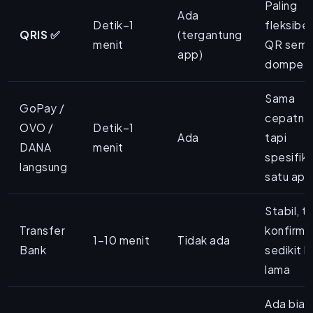
Paling
Ada
Detik–1
fleksibel,
QRIS ✅
(tergantung
menit
QR sem
app)
dompet
Sama
GoPay /
cepatny
OVO /
Detik–1
Ada
tapi
DANA
menit
spesifik
langsung
satu app
Stabil, t
Transfer
konfirma
1–10 menit
Tidak ada
Bank
sedikit l
lama
Ada biay