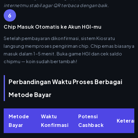
internetmu stabil agar QR terbaca dengan baik.
6
Chip Masuk Otomatis ke Akun HGI-mu
Setelah pembayaran dikonfirmasi, sistem Kiosratu
langsung memproses pengiriman chip. Chip emas biasanya
masuk dalam 1–5 menit. Buka game HGI dan cek saldo
chipmu — koin sudah bertambah!
Perbandingan Waktu Proses Berbagai
Metode Bayar
Metode
Waktu
Potensi
Keteran
Bayar
Konfirmasi
Cashback