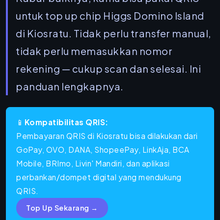
untuk
top up chip Higgs Domino Island
di Kiosratu. Tidak perlu transfer manual,
tidak perlu memasukkan nomor
rekening — cukup scan dan selesai. Ini
panduan lengkapnya.
📱
Kompatibilitas QRIS:
Pembayaran QRIS di Kiosratu bisa dilakukan dari
GoPay, OVO, DANA, ShopeePay, LinkAja, BCA
Mobile, BRImo, Livin' Mandiri, dan aplikasi
perbankan/dompet digital yang mendukung
QRIS.
Top Up Sekarang →